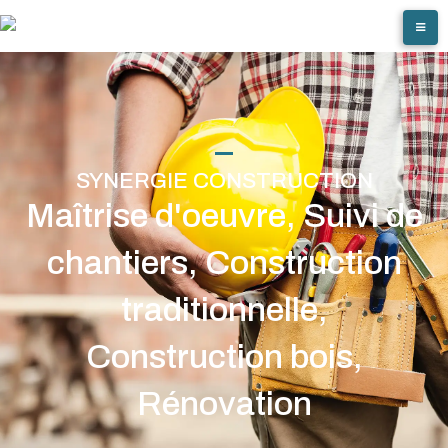
SYNERGIE CONSTRUCTION
Maîtrise d'oeuvre, Suivi de
chantiers, Construction
traditionnelle,
Construction bois,
Rénovation